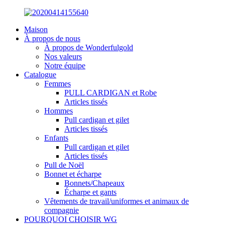
Maison
À propos de nous
À propos de Wonderfulgold
Nos valeurs
Notre équipe
Catalogue
Femmes
PULL CARDIGAN et Robe
Articles tissés
Hommes
Pull cardigan et gilet
Articles tissés
Enfants
Pull cardigan et gilet
Articles tissés
Pull de Noël
Bonnet et écharpe
Bonnets/Chapeaux
Écharpe et gants
Vêtements de travail/uniformes et animaux de
compagnie
POURQUOI CHOISIR WG