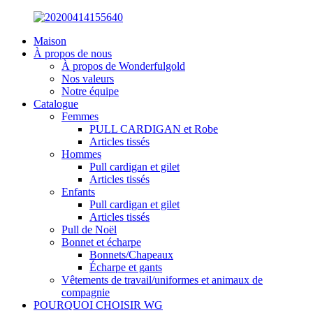
Maison
À propos de nous
À propos de Wonderfulgold
Nos valeurs
Notre équipe
Catalogue
Femmes
PULL CARDIGAN et Robe
Articles tissés
Hommes
Pull cardigan et gilet
Articles tissés
Enfants
Pull cardigan et gilet
Articles tissés
Pull de Noël
Bonnet et écharpe
Bonnets/Chapeaux
Écharpe et gants
Vêtements de travail/uniformes et animaux de
compagnie
POURQUOI CHOISIR WG