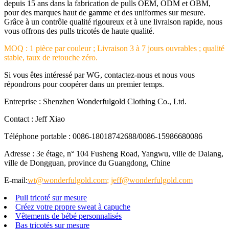
depuis 15 ans dans la fabrication de pulls OEM, ODM et OBM,
pour des marques haut de gamme et des uniformes sur mesure.
Grâce à un contrôle qualité rigoureux et à une livraison rapide, nous
vous offrons des pulls tricotés de haute qualité.
MOQ : 1 pièce par couleur ; Livraison 3 à 7 jours ouvrables ; qualité
stable, taux de retouche zéro.
Si vous êtes intéressé par WG, contactez-nous et nous vous
répondrons pour coopérer dans un premier temps.
Entreprise : Shenzhen Wonderfulgold Clothing Co., Ltd.
Contact : Jeff Xiao
Téléphone portable : 0086-18018742688/0086-15986680086
Adresse : 3e étage, n° 104 Fusheng Road, Yangwu, ville de Dalang,
ville de Dongguan, province du Guangdong, Chine
E-mail:
wt@wonderfulgold.com
;
jeff@wonderfulgold.com
Pull tricoté sur mesure
Créez votre propre sweat à capuche
Vêtements de bébé personnalisés
Bas tricotés sur mesure