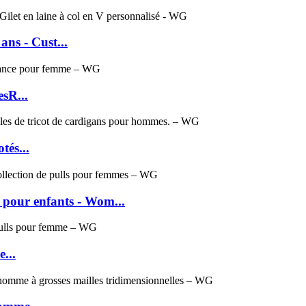
ans - Cust...
esR...
tés...
 pour enfants - Wom...
...