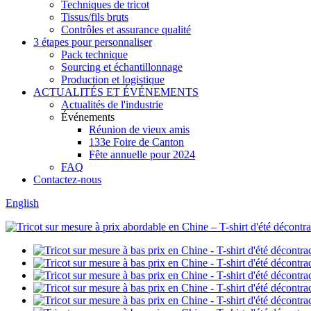
Techniques de tricot
Tissus/fils bruts
Contrôles et assurance qualité
3 étapes pour personnaliser
Pack technique
Sourcing et échantillonnage
Production et logistique
ACTUALITÉS ET ÉVÉNEMENTS
Actualités de l'industrie
Événements
Réunion de vieux amis
133e Foire de Canton
Fête annuelle pour 2024
FAQ
Contactez-nous
English