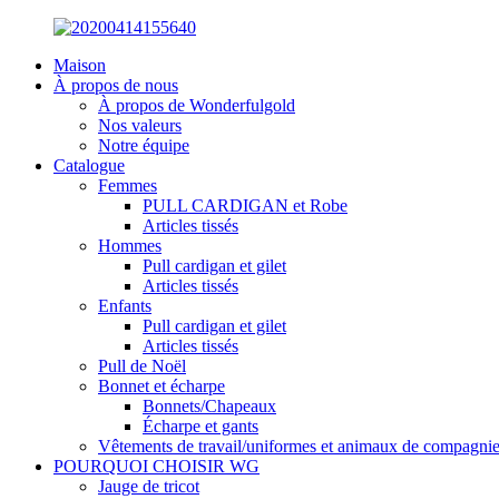
Maison
À propos de nous
À propos de Wonderfulgold
Nos valeurs
Notre équipe
Catalogue
Femmes
PULL CARDIGAN et Robe
Articles tissés
Hommes
Pull cardigan et gilet
Articles tissés
Enfants
Pull cardigan et gilet
Articles tissés
Pull de Noël
Bonnet et écharpe
Bonnets/Chapeaux
Écharpe et gants
Vêtements de travail/uniformes et animaux de compagni
POURQUOI CHOISIR WG
Jauge de tricot