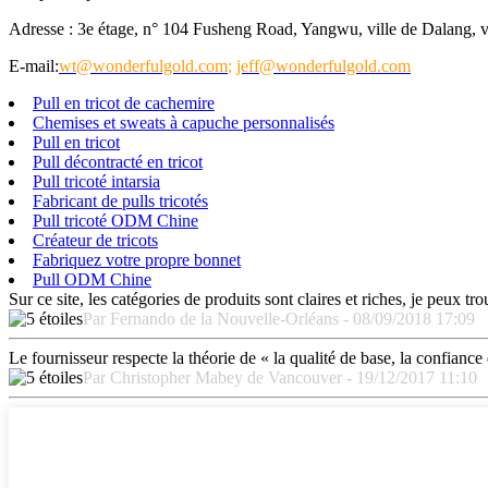
Adresse : 3e étage, n° 104 Fusheng Road, Yangwu, ville de Dalang,
E-mail:
wt@wonderfulgold.com
;
jeff@wonderfulgold.com
Pull en tricot de cachemire
Chemises et sweats à capuche personnalisés
Pull en tricot
Pull décontracté en tricot
Pull tricoté intarsia
Fabricant de pulls tricotés
Pull tricoté ODM Chine
Créateur de tricots
Fabriquez votre propre bonnet
Pull ODM Chine
Sur ce site, les catégories de produits sont claires et riches, je peux tr
Par Fernando de la Nouvelle-Orléans - 08/09/2018 17:09
Le fournisseur respecte la théorie de « la qualité de base, la confiance 
Par Christopher Mabey de Vancouver - 19/12/2017 11:10