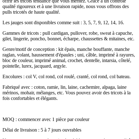
offrir les tricots tendance que vous méritez. Grâce à un contrôle
qualité rigoureux et à une livraison rapide, nous vous offrons des
pulls tricotés de haute qualité.
Les jauges sont disponibles comme suit : 3, 5, 7, 9, 12, 14, 16.
Gammes de tricots : pull cardigan, pullover, robe, sweat à capuche,
gilet, lingerie, poncho, bonnet, écharpe, chaussettes & mitaines, etc.
Genre/motif de conception : kit épais, manche bouffante, manche
raglan, volant, haussement d'épaules ; uni, câble, imprimé à rayures,
bloc de couleur, imprimé animal, crochet, dentelle, intarsia, côtelé,
pointelle, lurex, jacquard, argyle.
Encolures : col V, col rond, col roulé, cranté, col rond, col bateau.
Fabriqué avec : coton, ramie, lin, laine, cachemire, alpaga, laine
mérinos, mohair, mélanges, etc. Vous pouvez avoir des tricots à la
fois confortables et élégants.
MOQ : commencer avec 1 pièce par couleur
Délai de livraison : 5 à 7 jours ouvrables