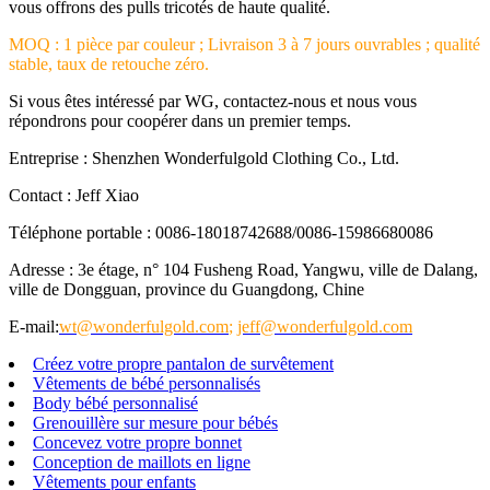
vous offrons des pulls tricotés de haute qualité.
MOQ : 1 pièce par couleur ; Livraison 3 à 7 jours ouvrables ; qualité
stable, taux de retouche zéro.
Si vous êtes intéressé par WG, contactez-nous et nous vous
répondrons pour coopérer dans un premier temps.
Entreprise : Shenzhen Wonderfulgold Clothing Co., Ltd.
Contact : Jeff Xiao
Téléphone portable : 0086-18018742688/0086-15986680086
Adresse : 3e étage, n° 104 Fusheng Road, Yangwu, ville de Dalang,
ville de Dongguan, province du Guangdong, Chine
E-mail:
wt@wonderfulgold.com
;
jeff@wonderfulgold.com
Créez votre propre pantalon de survêtement
Vêtements de bébé personnalisés
Body bébé personnalisé
Grenouillère sur mesure pour bébés
Concevez votre propre bonnet
Conception de maillots en ligne
Vêtements pour enfants