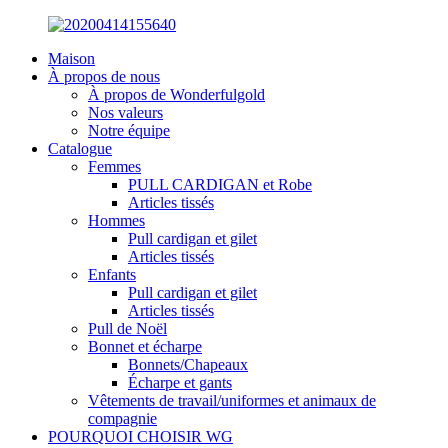
Maison
À propos de nous
À propos de Wonderfulgold
Nos valeurs
Notre équipe
Catalogue
Femmes
PULL CARDIGAN et Robe
Articles tissés
Hommes
Pull cardigan et gilet
Articles tissés
Enfants
Pull cardigan et gilet
Articles tissés
Pull de Noël
Bonnet et écharpe
Bonnets/Chapeaux
Écharpe et gants
Vêtements de travail/uniformes et animaux de
compagnie
POURQUOI CHOISIR WG