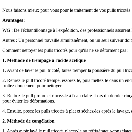
Nous faisons mieux pour vous pour le traitement de vos pulls tricotés 
Avantages :
WG : De l'échantillonnage à l'expédition, des professionnels assurent le
Autres : Un personnel travaille simultanément, ou un seul suiveur doit 
Comment nettoyer les pulls tricotés pour qu'ils ne se déforment pas :
1. Méthode de trempage à l'acide acétique
1. Avant de laver le pull tricoté, faites tremper la poussière du pull tr
2. Retirez le pull tricoté trempé, essorez-le, puis mettez-le dans un en
frottez doucement pour nettoyer.
3. Retirez le pull propre et rincez-le à l'eau claire. Lors du dernier ri
pour éviter les déformations.
4. Ensuite, posez les pulls tricotés à plat et séchez-les après le lavage,
2. Méthode de congélation
1. Après avoir lavé le pull tricoté, placez-le au réfrigérateur-congélat