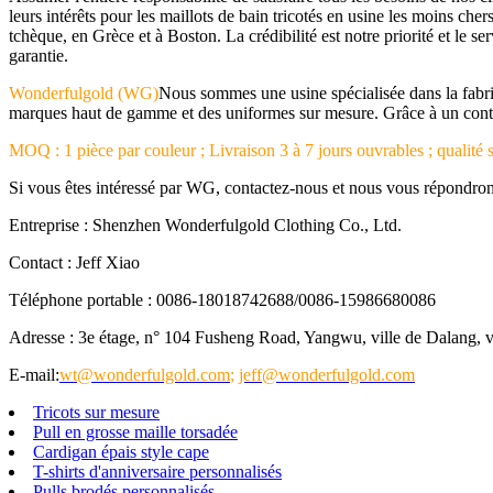
leurs intérêts pour les maillots de bain tricotés en usine les moins c
tchèque, en Grèce et à Boston. La crédibilité est notre priorité et le s
garantie.
Wonderfulgold (WG)
Nous sommes une usine spécialisée dans la fabri
marques haut de gamme et des uniformes sur mesure. Grâce à un contrôle
MOQ : 1 pièce par couleur ; Livraison 3 à 7 jours ouvrables ; qualité s
Si vous êtes intéressé par WG, contactez-nous et nous vous répondro
Entreprise : Shenzhen Wonderfulgold Clothing Co., Ltd.
Contact : Jeff Xiao
Téléphone portable : 0086-18018742688/0086-15986680086
Adresse : 3e étage, n° 104 Fusheng Road, Yangwu, ville de Dalang,
E-mail:
wt@wonderfulgold.com
;
jeff@wonderfulgold.com
Tricots sur mesure
Pull en grosse maille torsadée
Cardigan épais style cape
T-shirts d'anniversaire personnalisés
Pulls brodés personnalisés