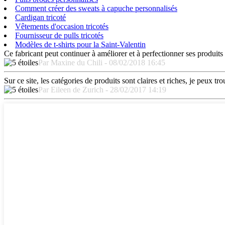
Comment créer des sweats à capuche personnalisés
Cardigan tricoté
Vêtements d'occasion tricotés
Fournisseur de pulls tricotés
Modèles de t-shirts pour la Saint-Valentin
Ce fabricant peut continuer à améliorer et à perfectionner ses produits
Par Maxine du Chili - 08/02/2018 16:45
Sur ce site, les catégories de produits sont claires et riches, je peux tr
Par Eileen de Zurich - 28/02/2017 14:19