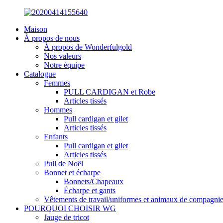
Maison
À propos de nous
À propos de Wonderfulgold
Nos valeurs
Notre équipe
Catalogue
Femmes
PULL CARDIGAN et Robe
Articles tissés
Hommes
Pull cardigan et gilet
Articles tissés
Enfants
Pull cardigan et gilet
Articles tissés
Pull de Noël
Bonnet et écharpe
Bonnets/Chapeaux
Écharpe et gants
Vêtements de travail/uniformes et animaux de compagni
POURQUOI CHOISIR WG
Jauge de tricot