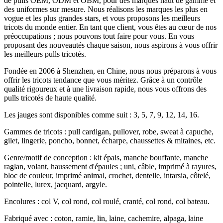
de pulls OEM, ODM et OBM, pour des marques haut de gamme et
des uniformes sur mesure. Nous réalisons les marques les plus en
vogue et les plus grandes stars, et vous proposons les meilleurs
tricots du monde entier. En tant que client, vous êtes au cœur de nos
préoccupations ; nous pouvons tout faire pour vous. En vous
proposant des nouveautés chaque saison, nous aspirons à vous offrir
les meilleurs pulls tricotés.
Fondée en 2006 à Shenzhen, en Chine, nous nous préparons à vous
offrir les tricots tendance que vous méritez. Grâce à un contrôle
qualité rigoureux et à une livraison rapide, nous vous offrons des
pulls tricotés de haute qualité.
Les jauges sont disponibles comme suit : 3, 5, 7, 9, 12, 14, 16.
Gammes de tricots : pull cardigan, pullover, robe, sweat à capuche,
gilet, lingerie, poncho, bonnet, écharpe, chaussettes & mitaines, etc.
Genre/motif de conception : kit épais, manche bouffante, manche
raglan, volant, haussement d'épaules ; uni, câble, imprimé à rayures,
bloc de couleur, imprimé animal, crochet, dentelle, intarsia, côtelé,
pointelle, lurex, jacquard, argyle.
Encolures : col V, col rond, col roulé, cranté, col rond, col bateau.
Fabriqué avec : coton, ramie, lin, laine, cachemire, alpaga, laine