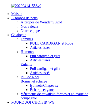
Maison
À propos de nous
À propos de Wonderfulgold
Nos valeurs
Notre équipe
Catalogue
Femmes
PULL CARDIGAN et Robe
Articles tissés
Hommes
Pull cardigan et gilet
Articles tissés
Enfants
Pull cardigan et gilet
Articles tissés
Pull de Noël
Bonnet et écharpe
Bonnets/Chapeaux
Écharpe et gants
Vêtements de travail/uniformes et animaux de
compagnie
POURQUOI CHOISIR WG