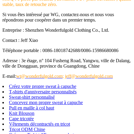
stable, taux de retouche zéro.
Si vous êtes intéressé par WG, contactez-nous et nous vous
répondrons pour coopérer dans un premier temps.
Entreprise : Shenzhen Wonderfulgold Clothing Co., Ltd.
Contact : Jeff Xiao
Téléphone portable : 0086-18018742688/0086-15986680086
Adresse : 3e étage, n° 104 Fusheng Road, Yangwu, ville de Dalang,
ville de Dongguan, province du Guangdong, Chine
E-mail:
wt@wonderfulgold.com
;
jeff@wonderfulgold.com
Créez votre propre sweat à capuche
T-shirts d'anniversaire personnalisés
Sweat-shirt personnalisé
Concevez mon propre sweat à capuche
Pull en maille à col haut
Knit Blouson
Cape tricotée
Vêtements décontractés en tricot
Tricot ODM Chine