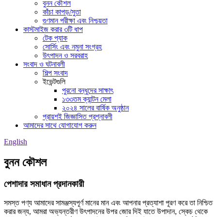
বুনন কৌশল
কাঁচা কাপড়/সুতা
গুণমান পরীক্ষা এবং নিশ্চয়তা
কাস্টমাইজ করার ৩টি ধাপ
টেক প্যাক
সোর্সিং এবং নমুনা সংগ্রহ
উৎপাদন ও সরবরাহ
সংবাদ ও ঘটনাবলী
শিল্প সংবাদ
ইভেন্টগুলি
পুরনো বন্ধুদের সাক্ষাৎ
১৩৩তম ক্যান্টন মেলা
২০২৪ সালের বার্ষিক অনুষ্ঠান
প্রায়শই জিজ্ঞাসিত প্রশ্নাবলী
আমাদের সাথে যোগাযোগ করুন
English
বুনন কৌশল
পেশাদার সমাধান প্রদানকারী
সমস্ত পণ্য আমাদের সামঞ্জস্যপূর্ণ মানের মান এবং আপনার প্রত্যাশা পূরণ করে তা নিশ্চিত
করার জন্য, আমরা অভ্যন্তরীণ উৎপাদনের উপর জোর দিই যাতে উপাদান, স্কেচ থেকে