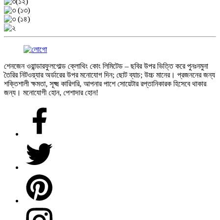
শেনজেন ওয়ান্ডারফুলগোল্ড ক্লোথিং কোং লিমিটেড – ছবির উপর ভিত্তি করে পুনঃনমুনা
তৈরির নিটওয়্যার অর্ডারের উপর মনোযোগ দিন; ছোট ব্যাচ; উচ্চ মানের। প্রজননের জন্য
শক্তিশালী ক্ষমতা, সূক্ষ্ম কারিগরি, আপনার পাশে সোয়েটার রপ্তানিকারক হিসেবে থাকার
জন্য। মনোযোগী হোন, পেশাদার হোন!