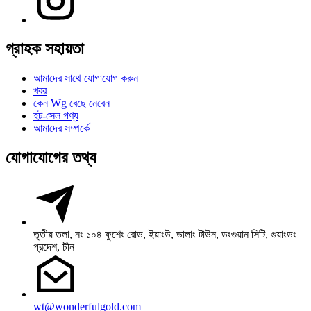
গ্রাহক সহায়তা
আমাদের সাথে যোগাযোগ করুন
খবর
কেন Wg বেছে নেবেন
হট-সেল পণ্য
আমাদের সম্পর্কে
যোগাযোগের তথ্য
তৃতীয় তলা, নং ১০৪ ফুশেং রোড, ইয়াংউ, ডালাং টাউন, ডংগুয়ান সিটি, গুয়াংডং
প্রদেশ, চীন
wt@wonderfulgold.com