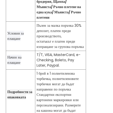
бродерия, Щампа/
Мъниста/ Ръчно плетене на
една кука/ Мъниста/ Ръчно
плетени
Пълен за малка поръчка 30%
депозит, платен преди
Условия за
производството,
плащане
остатъкът е платен преди
изпращане за групова поръчка
T/T, VISA, MasterCard, e-
Начин на
Checking, Boleto, Pay
плащане
Later, Paypal.
1 брой в 1 полиетиленова
торбичка, полиетиленовите
торбички могат да бъдат
направени по поръчка
Подробности за
Стандартни експортни
опаковката
картонени маркировки или
персонализирани. Размерите
на кашона могат да бъдат