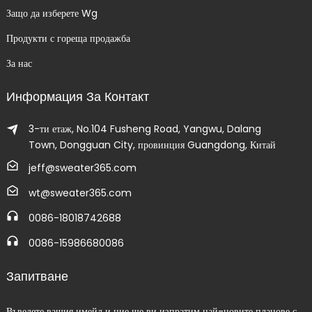
Защо да изберете Wg
Продукти с гореща продажба
За нас
Информация За Контакт
3-ти етаж, No.104 Fusheng Road, Yangwu, Dalang
Town, Dongguan City, провинция Guangdong, Китай
jeff@sweater365.com
wt@sweater365.com
0086-18018742688
0086-15986680086
Запитване
Въведете вашия имейл и ние ще ви изпратим най-новите планове с