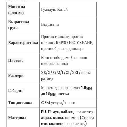
Място на
Гуандун, Китай
произход
Възрастова
Възрастни
група
Против свиване, против
Характеристика
пилинг, БЪРЗО ИЗСУХВАНЕ,
против бръчки, дишаща
Като необходими/налични
Цветове
цветове на плат
XS/X/S/M/L/XL/XXL/голям
Размери
размер
Можем да направим
от 1.5gg
Габарит
до 18gg плетка
Тип доставка
OEM услуга/запаси
PU. Памук, найлон, полиестер,
Материал
акрил, вълна, кашмир (Според
изискванията на клиента.)