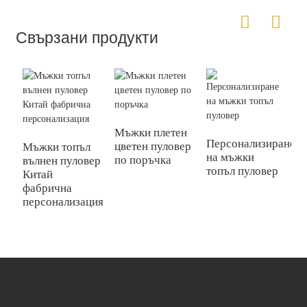
Свързани продукти
Мъжки плетен
Персонализиране
цветен пуловер
Мъжки топъл
на мъжки
П
по поръчка
вълнен пуловер
топъл пуловер
н
Китай
ж
фабрична
в
персонализация