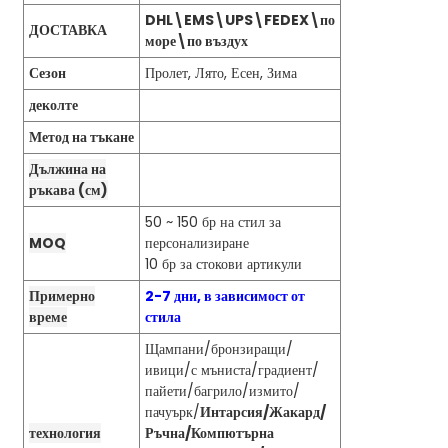
DHL\EMS\UPS\FEDEX\по
ДОСТАВКА
море\по въздух
Сезон
Пролет, Лято, Есен, Зима
деколте
Метод на тъкане
Дължина на
ръкава (см)
50 ~ 150 бр на стил за
MOQ
персонализиране
10 бр за стокови артикули
Примерно
2-7 дни, в зависимост от
време
стила
Щампани/бронзиращи/
ивици/с мъниста/градиент/
пайети/багрило/измито/
пачуърк/
Интарсия/Жакард/
технология
Ръчна/Компютърна