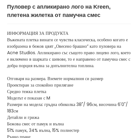
Пуловер с апликирано лого на Kreen,
плетена жилетка от памучна смес
ИНФОРМАЦИЯ ЗА ПРОДУКТА
Въжената плетка винаги се чувства класическа, особено когато е
изобразена в бежов цвят „Овесено брашно“ като пуловера на
Acne Studios. Апликирано със същото право лицево лого, което
е включено в шарката с шевове, то е направено от памучна смес с
добра порция вълна за допълнителна топлина.
Отговаря на размера. Вземете нормалния си размер
Проектиран за спокойно прилягане
Средно тежка плетка
Моделът е показан с M
Размери на модела: гръдна обиколка 38"/ 96см, височина 6'0"/
183см
Детайли и грижа
Бежова смес от памук и вълна
51% памук, 34% вълна, 15% полиестер
Ръчно пране