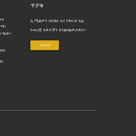
ጥያቄ
ንግ
ኢሜልዎን ያስገቡ እና የቅርብ ጊዜ
ተማ፣
የመረጃ እቅዶችን እንልክልዎታለን።
 ግዛት፣
ያግኙን
com
om