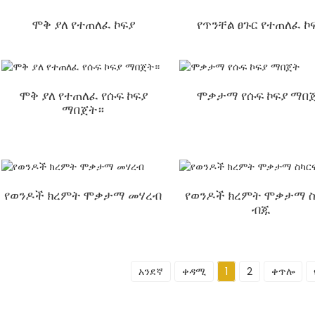
ሞቅ ያለ የተጠለፈ ኮፍያ
የጥንቸል ፀጉር የተጠለፈ ኮ
ሞቅ ያለ የተጠለፈ የሱፍ ኮፍያ
ሞቃታማ የሱፍ ኮፍያ ማበ
ማበጀት።
የወንዶች ክረምት ሞቃታማ መሃረብ
የወንዶች ክረምት ሞቃታማ ስ
ብጁ
አንደኛ
ቀዳሚ
1
2
ቀጥሎ