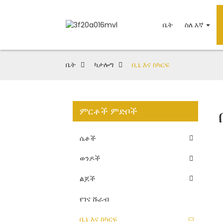
ቤት
ስለ እኛ
ቤት
ካታሎግ
ቢኒ እና ስካርፍ
ምርቶች ምድቦች
ሴቶች
ወንዶች
ልጆች
የገና ሹራብ
ቢኒ እና ስካርፍ