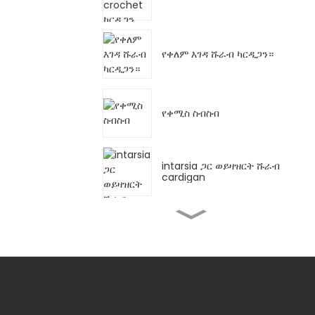
የቀለም እገዳ ሹራብ ካርዲጋን።
የቀሚስ ስብስብ
intarsia ጋር ወይዛዝርት ሹራብ
cardigan
V አንገት ካርዲጋን ለበጋ ጨርቅ
ፍሪል ካርዲጋን