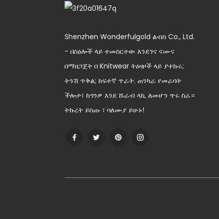
ሴቶች ሰማያዊ እና ውጪ-ነጭ
ribbed Beanie
Shenzhen Wonderfulgold ልብስ Co., Ltd.
- በስዕሎች ላይ ተመስርተው እንደገና ናሙና
ግራጫ ሞገድ ወንዶች Beanie
በማዘጋጀት በ Knitwear ትዕዛዞች ላይ ያተኩሩ;
ትንሽ ጥቅል; ከፍተኛ ጥራት. ጠንካራ የመራባት
ችሎታ፣ ከጎንዎ እንደ ሹራብ ላኪ ለመሆን ጥሩ ስራ።
ትኩረት ይስጡ ፣ ባለሙያ ይሁኑ!