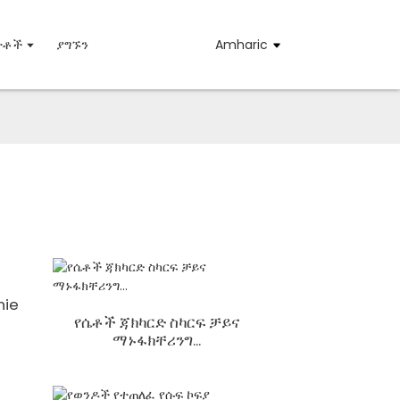
ስተቶች
ያግኙን
Amharic
nie
የሴቶች ጃክካርድ ስካርፍ ቻይና
ማኑፋክቸሪንግ...