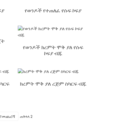
ፍያ
የወንዶች የተጠለፈ የሱፍ ኮፍያ
ጀት
የወንዶች ክረምት ሞቅ ያለ የሱፍ
ኮፍያ ብጁ
ካርፍ
ክረምት ሞቅ ያለ ረጅም ስካርፍ ብጁ
የመጨረሻ
ጠቅላላ 2