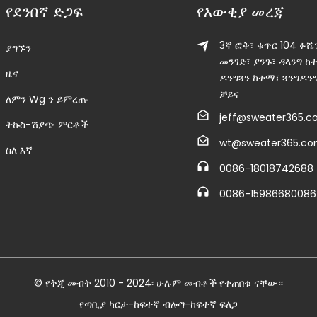
የደንበኛ ድጋፍ
የእውቂያ መረጃ
3ኛ ፎቅ፣ ቁጥር 104 ፉሼ
ያግኙን
መንገድ፣ ያንጉ፣ ዳላንግ ከ
ዜና
ዶንግጓን ከተማ፣ ጓንግዶንግ
ቻይና
ለምን Wg ን ይምረጡ
jeff@sweater365.
ትኩስ-ሽያጭ ምርቶች
wt@sweater365.c
ስለ እኛ
0086-18018742688
0086-15986680086
© የቅጂ መብት 2010 - 2024፡ ሁሉም መብቶች የተጠበቁ ናቸው።
የጣቢያ ካርታ
-
ከፍተኛ ብሎግ
-
ከፍተኛ ፍለጋ