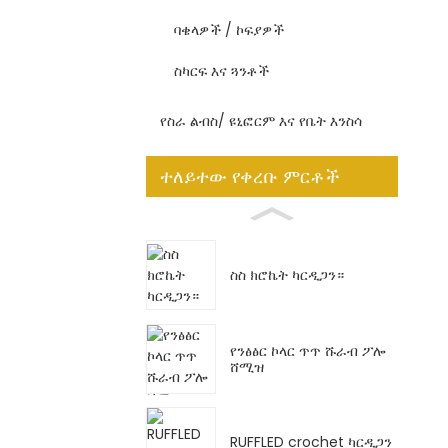
ባቄላዎች / ኮፍያዎች
ስካርፍ እና ጓንቶች
የስራ ልብስ/ ዩኒፎርም እና የቤት እንስሳ
ተለይተው የቀረቡ ምርቶች
ስስ ክሮኬት ካርዲጋን።
የንፅፅር ኮላር ጥጥ ሹራብ ፖሎ
ሸሚዝ
RUFFLED crochet ካርዲጋን