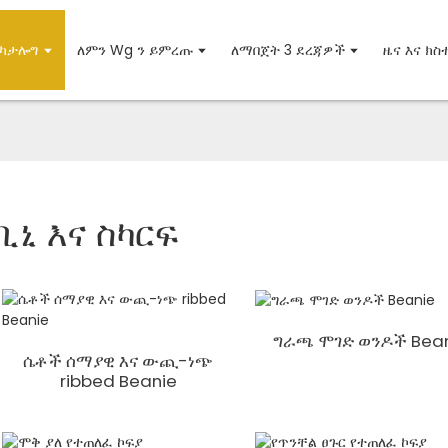
ካታሎግ
ለምን Wg ን ይምረጡ
ለማበጀት 3 ደረጃዎች
ዜና እና ክ
ቢኒ እና ስካርፍ
ግራጫ ሞገድ ወንዶች Bea
ሴቶች ሰማያዊ እና ውጪ-ነጭ
ribbed Beanie