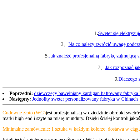
1.
Sweter się elektryzuj
3、
Na co należy zwrócić uwagę podcza
5.
Jak znaleźć profesjonalną fabrykę zajmującą 
7、
Jak rozpoznać ja
9.
Dlaczego s
Poprzedni:
dziewczęcy bawełniany kardigan haftowany fabryka
Następny:
Jednolity sweter personalizowany fabryka w Chinach
Cudowne złoto (WG)
jest profesjonalistą w dziedzinie obróbki sw
marki high-end i szyte na miarę mundury. Dzięki ścisłej kontroli ja
Minimalne zamówienie: 1 sztuka w każdym kolorze; dostawa w ciągu 
Jeżeli jesteś zainteresowany współpracą z WG, skontaktuj się z nam