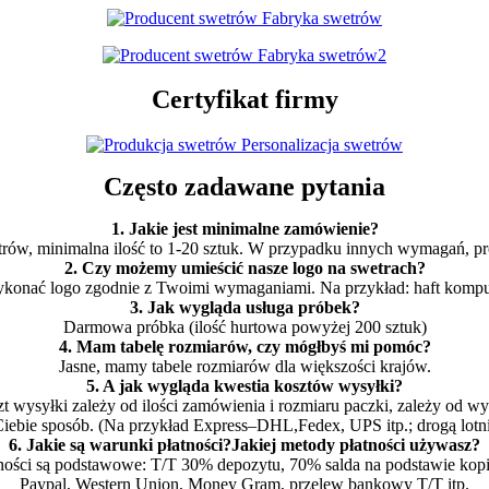
Certyfikat firmy
Często zadawane pytania
1. Jakie jest minimalne zamówienie?
rów, minimalna ilość to 1-20 sztuk. W przypadku innych wymagań, pr
2. Czy możemy umieścić nasze logo na swetrach?
onać logo zgodnie z Twoimi wymaganiami. Na przykład: haft komput
3. Jak wygląda usługa próbek?
Darmowa próbka (ilość hurtowa powyżej 200 sztuk)
4. Mam tabelę rozmiarów, czy mógłbyś mi pomóc?
Jasne, mamy tabele rozmiarów dla większości krajów.
5. A jak wygląda kwestia kosztów wysyłki?
t wysyłki zależy od ilości zamówienia i rozmiaru paczki, zależy od wy
iebie sposób. (Na przykład Express–DHL,Fedex, UPS itp.; drogą lotni
6. Jakie są warunki płatności?Jakiej metody płatności używasz?
ności są podstawowe: T/T 30% depozytu, 70% salda na podstawie kop
Paypal, Western Union, Money Gram, przelew bankowy T/T itp.