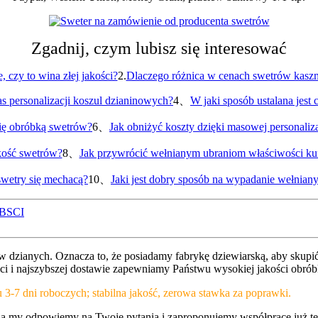
Zgadnij, czym lubisz się interesować
e, czy to wina złej jakości?
2.
Dlaczego różnica w cenach swetrów kaszm
s personalizacji koszul dzianinowych?
4、
W jaki sposób ustalana jest
się obróbką swetrów?
6、
Jak obniżyć koszty dzięki masowej personali
kość swetrów?
8、
Jak przywrócić wełnianym ubraniom właściwości kur
wetry się mechacą?
10、
Jaki jest dobry sposób na wypadanie wełnian
 BSCI
etrów dzianych. Oznacza to, że posiadamy fabrykę dziewiarską, aby s
kości i najszybszej dostawie zapewniamy Państwu wysokiej jakości obró
3-7 dni roboczych; stabilna jakość, zerowa stawka za poprawki.
i, a my odpowiemy na Twoje pytania i zaproponujemy współpracę już te