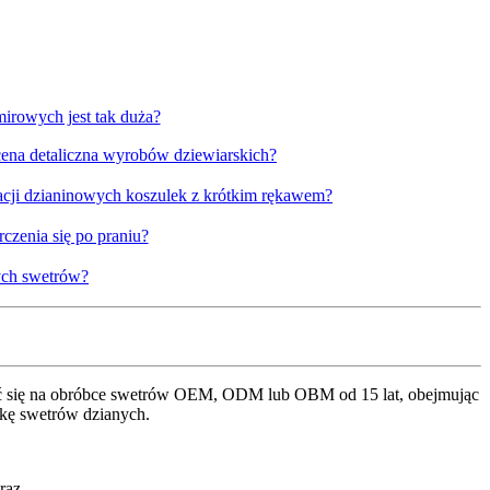
irowych jest tak duża?
 cena detaliczna wyrobów dziewiarskich?
zacji dzianinowych koszulek z krótkim rękawem?
czenia się po praniu?
ych swetrów?
kupić się na obróbce swetrów OEM, ODM lub OBM od 15 lat, obejmując
bkę swetrów dzianych.
raz.