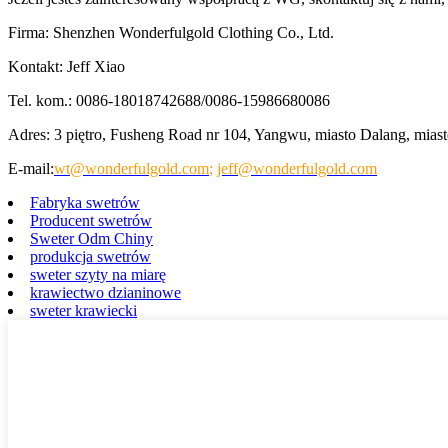
Firma: Shenzhen Wonderfulgold Clothing Co., Ltd.
Kontakt: Jeff Xiao
Tel. kom.: 0086-18018742688/0086-15986680086
Adres: 3 piętro, Fusheng Road nr 104, Yangwu, miasto Dalang, mia
E-mail:
wt@wonderfulgold.com
;
jeff@wonderfulgold.com
Fabryka swetrów
Producent swetrów
Sweter Odm Chiny
produkcja swetrów
sweter szyty na miarę
krawiectwo dzianinowe
sweter krawiecki