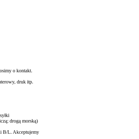
osimy o kontakt.
erowy, druk itp.
syłki
czą; drogą morską)
ii B/L. Akceptujemy