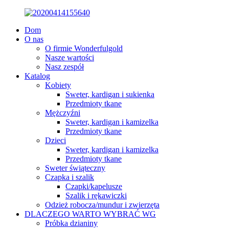
Dom
O nas
O firmie Wonderfulgold
Nasze wartości
Nasz zespół
Katalog
Kobiety
Sweter, kardigan i sukienka
Przedmioty tkane
Mężczyźni
Sweter, kardigan i kamizelka
Przedmioty tkane
Dzieci
Sweter, kardigan i kamizelka
Przedmioty tkane
Sweter świąteczny
Czapka i szalik
Czapki/kapelusze
Szalik i rękawiczki
Odzież robocza/mundur i zwierzęta
DLACZEGO WARTO WYBRAĆ WG
Próbka dzianiny