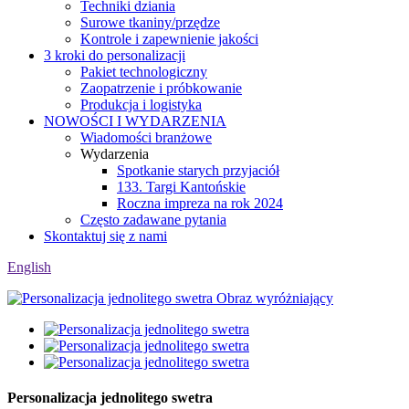
Techniki dziania
Surowe tkaniny/przędze
Kontrole i zapewnienie jakości
3 kroki do personalizacji
Pakiet technologiczny
Zaopatrzenie i próbkowanie
Produkcja i logistyka
NOWOŚCI I WYDARZENIA
Wiadomości branżowe
Wydarzenia
Spotkanie starych przyjaciół
133. Targi Kantońskie
Roczna impreza na rok 2024
Często zadawane pytania
Skontaktuj się z nami
English
Personalizacja jednolitego swetra