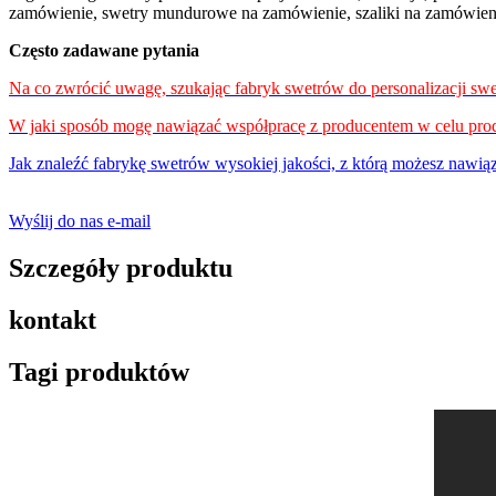
zamówienie, swetry mundurowe na zamówienie, szaliki na zamówienie
Często zadawane pytania
Na co zwrócić uwagę, szukając fabryk swetrów do personalizacji sw
W jaki sposób mogę nawiązać współpracę z producentem w celu pr
Jak znaleźć fabrykę swetrów wysokiej jakości, z którą możesz nawią
Wyślij do nas e-mail
Szczegóły produktu
kontakt
Tagi produktów