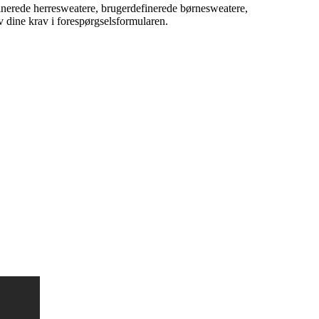
finerede herresweatere, brugerdefinerede børnesweatere,
iv dine krav i forespørgselsformularen.