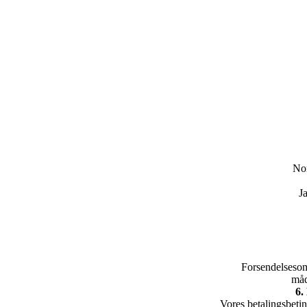
Nor
J
Forsendelsesom
måd
6.
Vores betalingsbeti