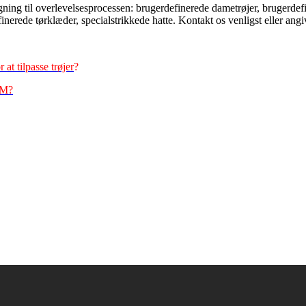
ning til overlevelsesprocessen: brugerdefinerede dametrøjer, brugerde
inerede tørklæder, specialstrikkede hatte. Kontakt os venligst eller ang
at tilpasse trøjer
?
EM?