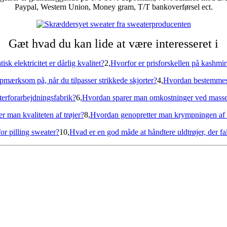
Paypal, Western Union, Money gram, T/T bankoverførsel ect.
Gæt hvad du kan lide at være interesseret i
isk elektricitet er dårlig kvalitet?
2,
Hvorfor er prisforskellen på kashmirt
mærksom på, når du tilpasser strikkede skjorter?
4,
Hvordan bestemmes s
erforarbejdningsfabrik?
6,
Hvordan sparer man omkostninger ved masseti
 man kvaliteten af ​​trøjer?
8,
Hvordan genopretter man krympningen af ​​u
or pilling sweater?
10,
Hvad er en god måde at håndtere uldtrøjer, der fa