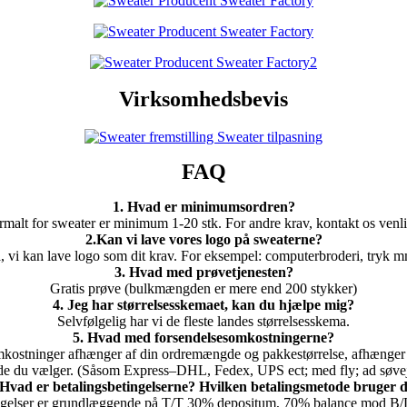
Virksomhedsbevis
FAQ
1. Hvad er minimumsordren?
malt for sweater er minimum 1-20 stk. For andre krav, kontakt os venli
2.Kan vi lave vores logo på sweaterne?
a, vi kan lave logo som dit krav. For eksempel: computerbroderi, tryk m
3. Hvad med prøvetjenesten?
Gratis prøve (bulkmængden er mere end 200 stykker)
4. Jeg har størrelsesskemaet, kan du hjælpe mig?
Selvfølgelig har vi de fleste landes størrelsesskema.
5. Hvad med forsendelsesomkostningerne?
kostninger afhænger af din ordremængde og pakkestørrelse, afhænger 
e du vælger. (Såsom Express–DHL, Fedex, UPS ect; med fly; ad søve
 Hvad er betalingsbetingelserne? Hvilken betalingsmetode bruger 
ngelser er grundlæggende på T/T 30% depositum, 70% balance mod B/L