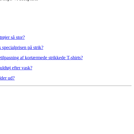
røjer så stor?
pecialprisen på strik?
lpasning af kortærmede strikkede T-shirts?
ldtøj efter vask?
lder ud?