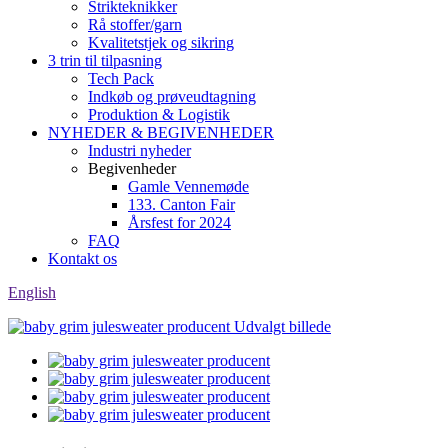
Strikteknikker
Rå stoffer/garn
Kvalitetstjek og sikring
3 trin til tilpasning
Tech Pack
Indkøb og prøveudtagning
Produktion & Logistik
NYHEDER & BEGIVENHEDER
Industri nyheder
Begivenheder
Gamle Vennemøde
133. Canton Fair
Årsfest for 2024
FAQ
Kontakt os
English