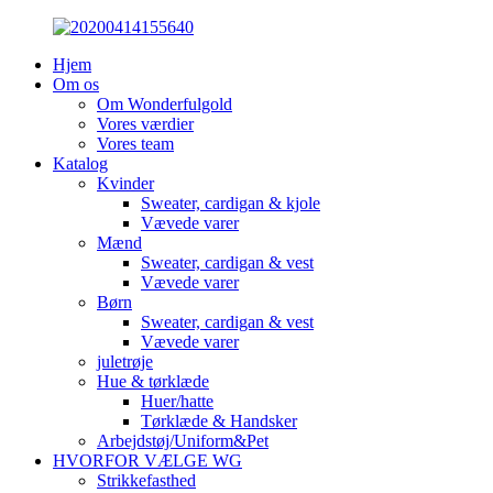
Hjem
Om os
Om Wonderfulgold
Vores værdier
Vores team
Katalog
Kvinder
Sweater, cardigan & kjole
Vævede varer
Mænd
Sweater, cardigan & vest
Vævede varer
Børn
Sweater, cardigan & vest
Vævede varer
juletrøje
Hue & tørklæde
Huer/hatte
Tørklæde & Handsker
Arbejdstøj/Uniform&Pet
HVORFOR VÆLGE WG
Strikkefasthed