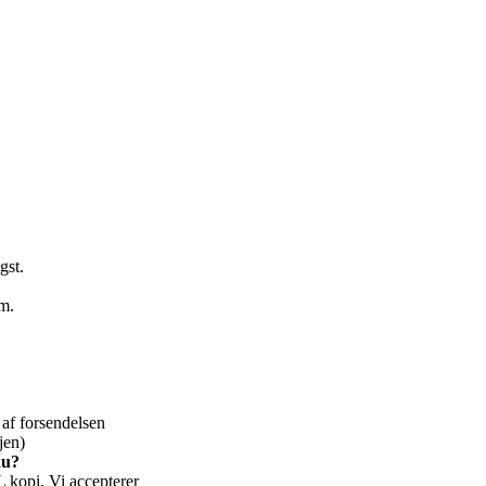
gst.
m.
af forsendelsen
jen)
du?
 kopi. Vi accepterer