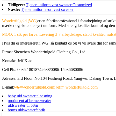
Tidligere:
Tjener uniform vest sweater Customized
Næste:
Tjener uniform sort vest sweater
Wonderfulgold (WG)
er en fabriksprofessionel i forarbejdning af stri
mærker og skræddersyet uniform. Med streng kvalitetskontrol og den hur
MOQ: 1 stk per farve; Levering 3-7 arbejdsdage; stabil kvalitet, nulsa
Hvis du er interesseret i WG, så kontakt os og vi vil svare dig for sam
Firma: Shenzhen Wonderfulgold Clothing Co., Ltd.
Kontakt: Jeff Xiao
Cell Ph.: 0086-18018742688/0086-15986680086
Adresse: 3rd Floor, No.104 Fusheng Road, Yangwu, Dalang Town, 
E-mail:
wt@wonderfulgold.com
;
jeff@wonderfulgold.com
baby uld sweater tilpasning
producent af børnesweater
uldsweater til børn
børns uldsweaterfabrik