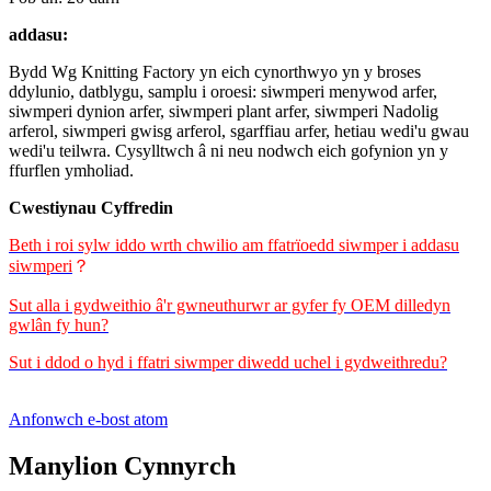
addasu:
Bydd Wg Knitting Factory yn eich cynorthwyo yn y broses
ddylunio, datblygu, samplu i oroesi: siwmperi menywod arfer,
siwmperi dynion arfer, siwmperi plant arfer, siwmperi Nadolig
arferol, siwmperi gwisg arferol, sgarffiau arfer, hetiau wedi'u gwau
wedi'u teilwra. Cysylltwch â ni neu nodwch eich gofynion yn y
ffurflen ymholiad.
Cwestiynau Cyffredin
Beth i roi sylw iddo wrth chwilio am ffatrïoedd siwmper i addasu
siwmperi
？
Sut alla i gydweithio â'r gwneuthurwr ar gyfer fy OEM dilledyn
gwlân fy hun?
Sut i ddod o hyd i ffatri siwmper diwedd uchel i gydweithredu?
Anfonwch e-bost atom
Manylion Cynnyrch