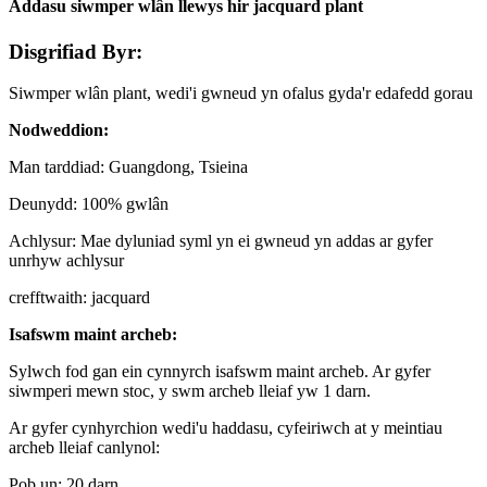
Addasu siwmper wlân llewys hir jacquard plant
Disgrifiad Byr:
Siwmper wlân plant, wedi'i gwneud yn ofalus gyda'r edafedd gorau
Nodweddion:
Man tarddiad: Guangdong, Tsieina
Deunydd: 100% gwlân
Achlysur: Mae dyluniad syml yn ei gwneud yn addas ar gyfer
unrhyw achlysur
crefftwaith: jacquard
Isafswm maint archeb:
Sylwch fod gan ein cynnyrch isafswm maint archeb. Ar gyfer
siwmperi mewn stoc, y swm archeb lleiaf yw 1 darn.
Ar gyfer cynhyrchion wedi'u haddasu, cyfeiriwch at y meintiau
archeb lleiaf canlynol:
Pob un: 20 darn