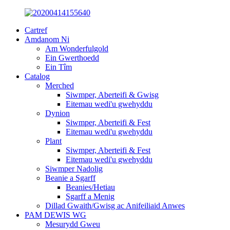
Cartref
Amdanom Ni
Am Wonderfulgold
Ein Gwerthoedd
Ein Tîm
Catalog
Merched
Siwmper, Aberteifi & Gwisg
Eitemau wedi'u gwehyddu
Dynion
Siwmper, Aberteifi & Fest
Eitemau wedi'u gwehyddu
Plant
Siwmper, Aberteifi & Fest
Eitemau wedi'u gwehyddu
Siwmper Nadolig
Beanie a Sgarff
Beanies/Hetiau
Sgarff a Menig
Dillad Gwaith/Gwisg ac Anifeiliaid Anwes
PAM DEWIS WG
Mesurydd Gweu