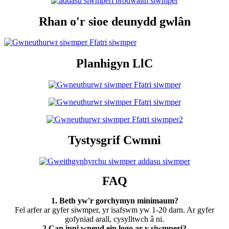
Rhan o'r sioe deunydd gwlân
Planhigyn LlC
Tystysgrif Cwmni
FAQ
1. Beth yw'r gorchymyn minimaum?
Fel arfer ar gyfer siwmper, yr isafswm yw 1-20 darn. Ar gyfer
gofyniad arall, cysylltwch â ni.
2.Can inni wneud ein logo ar y siwmperi?