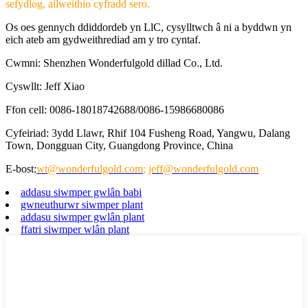
sefydlog, ailweithio cyfradd sero.
Os oes gennych ddiddordeb yn LlC, cysylltwch â ni a byddwn yn
eich ateb am gydweithrediad am y tro cyntaf.
Cwmni: Shenzhen Wonderfulgold dillad Co., Ltd.
Cyswllt: Jeff Xiao
Ffon cell: 0086-18018742688/0086-15986680086
Cyfeiriad: 3ydd Llawr, Rhif 104 Fusheng Road, Yangwu, Dalang
Town, Dongguan City, Guangdong Province, China
E-bost:
wt@wonderfulgold.com
;
jeff@wonderfulgold.com
addasu siwmper gwlân babi
gwneuthurwr siwmper plant
addasu siwmper gwlân plant
ffatri siwmper wlân plant