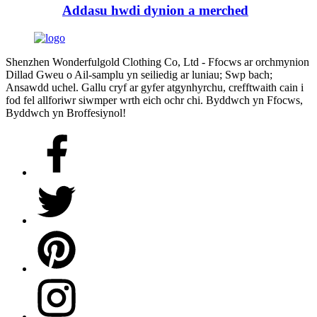
Addasu hwdi dynion a merched
Shenzhen Wonderfulgold Clothing Co, Ltd - Ffocws ar orchmynion
Dillad Gweu o Ail-samplu yn seiliedig ar luniau; Swp bach;
Ansawdd uchel. Gallu cryf ar gyfer atgynhyrchu, crefftwaith cain i
fod fel allforiwr siwmper wrth eich ochr chi. Byddwch yn Ffocws,
Byddwch yn Broffesiynol!