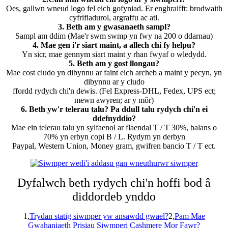
Oes, gallwn wneud logo fel eich gofyniad. Er enghraifft: brodwaith
cyfrifiadurol, argraffu ac ati.
3. Beth am y gwasanaeth sampl?
Sampl am ddim (Mae'r swm swmp yn fwy na 200 o ddarnau)
4. Mae gen i'r siart maint, a allech chi fy helpu?
Yn sicr, mae gennym siart maint y rhan fwyaf o wledydd.
5. Beth am y gost llongau?
Mae cost cludo yn dibynnu ar faint eich archeb a maint y pecyn, yn
dibynnu ar y cludo
ffordd rydych chi'n dewis. (Fel Express-DHL, Fedex, UPS ect;
mewn awyren; ar y môr)
6. Beth yw'r telerau talu? Pa ddull talu rydych chi'n ei
ddefnyddio?
Mae ein telerau talu yn sylfaenol ar flaendal T / T 30%, balans o
70% yn erbyn copi B / L. Rydym yn derbyn
Paypal, Western Union, Money gram, gwifren bancio T / T ect.
Dyfalwch beth rydych chi'n hoffi bod â
diddordeb ynddo
1,
Trydan statig siwmper yw ansawdd gwael?
2,
Pam Mae
Gwahaniaeth Prisiau Siwmperi Cashmere Mor Fawr?