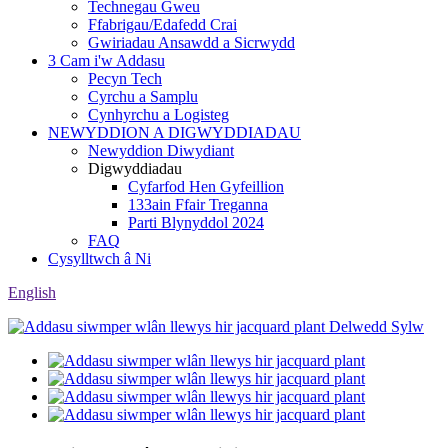
Technegau Gweu
Ffabrigau/Edafedd Crai
Gwiriadau Ansawdd a Sicrwydd
3 Cam i'w Addasu
Pecyn Tech
Cyrchu a Samplu
Cynhyrchu a Logisteg
NEWYDDION A DIGWYDDIADAU
Newyddion Diwydiant
Digwyddiadau
Cyfarfod Hen Gyfeillion
133ain Ffair Treganna
Parti Blynyddol 2024
FAQ
Cysylltwch â Ni
English