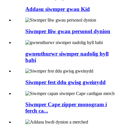
Addasu siwmper gwau Kid
Siwmper lliw gwau personol dynion
gwneuthurwr siwmper nadolig hyll
babi
Siwmper fest ddu gwisg gweinydd
Siwmper Cape zipper monogram i
ferch ca...