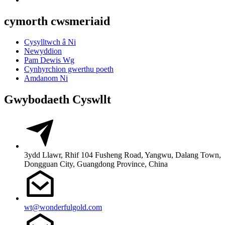
cymorth cwsmeriaid
Cysylltwch â Ni
Newyddion
Pam Dewis Wg
Cynhyrchion gwerthu poeth
Amdanom Ni
Gwybodaeth Cyswllt
3ydd Llawr, Rhif 104 Fusheng Road, Yangwu, Dalang Town,
Dongguan City, Guangdong Province, China
wt@wonderfulgold.com