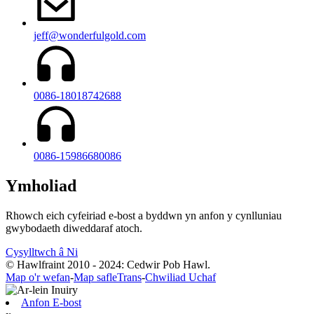
jeff@wonderfulgold.com
0086-18018742688
0086-15986680086
Ymholiad
Rhowch eich cyfeiriad e-bost a byddwn yn anfon y cynlluniau
gwybodaeth diweddaraf atoch.
Cysylltwch â Ni
© Hawlfraint 2010 - 2024: Cedwir Pob Hawl.
Map o'r wefan
-
Map safleTrans
-
Chwiliad Uchaf
Anfon E-bost