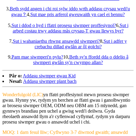
3,
Beth sydd angen i chi roi sylw iddo wrth addasu crysau wedi'u
gwau？
4,
Sut mae pris arferol gweuwaith yn cael ei bennu?
5,
Sut i ddod o hyd i ffatri prosesu siwmper proffesiynol?
6,
Sut i
arbed costau trwy addasu màs crysau-T gwau llewys byr?
7,
Sut i wahaniaethu rhwng ansawdd siwmperi?
8,
Sut i adfer y
crebachu dillad gwlân ar ôl golchi?
9,
Pam mae siwmperi'n pylu?
10,
Beth sy'n ffordd dda o ddelio â
siwmperi gwlân sy'n cwympo allan?
Pâr o:
Addasu siwmper gwau Kid
Nesaf:
Addasu siwmper plant bach
Wonderfulgold (LlC)
yn ffatri proffesiynol mewn prosesu siwmper
gwau. Hynny yw, rydym yn berchen ar ffatri gwau i ganolbwyntio
ar brosesu siwmper OEM, ODM neu OBM am 15 mlynedd, gan
gynnwys brandiau pen uchel a gwisg wedi'i deilwra. Gyda
rheolaeth ansawdd llym a'r cyflenwad cyflymaf, rydym yn darparu
prosesu siwmper gwau o ansawdd uchel i chi.
MOQ: 1 darn fesul lliw; Cyflwyno 3-7 diwrnod gwaith; ansawdd